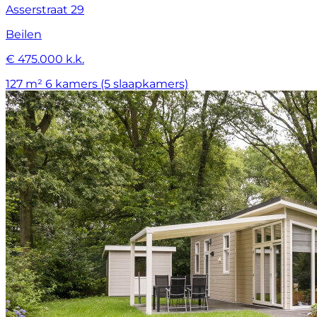
Asserstraat 29
Beilen
€ 475.000 k.k.
127 m²
6 kamers (5 slaapkamers)