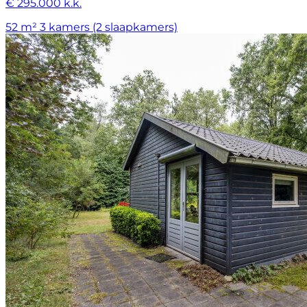
€ 295.000 k.k.
52 m²
3 kamers (2 slaapkamers)