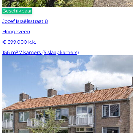
Beschikbaar
Jozef Israëlsstraat 8
Hoogeveen
€ 699.000 k.k.
156 m²
7 kamers (5 slaapkamers)