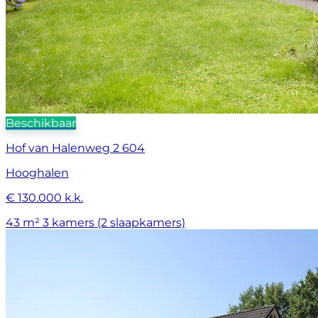
Beschikbaar
Hof van Halenweg 2 604
Hooghalen
€ 130.000 k.k.
43 m²
3 kamers (2 slaapkamers)