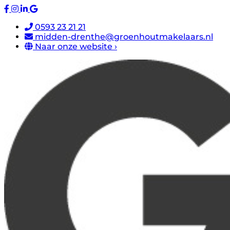
0593 23 21 21
midden-drenthe@groenhoutmakelaars.nl
Naar onze website ›